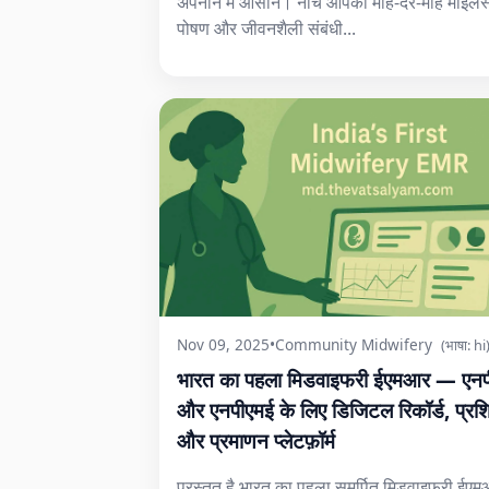
अपनाने में आसान। नीचे आपको माह-दर-माह माइलस्
पोषण और जीवनशैली संबंधी...
Nov 09, 2025
•
Community Midwifery
(भाषा: hi
भारत का पहला मिडवाइफरी ईएमआर — एनप
और एनपीएमई के लिए डिजिटल रिकॉर्ड, प्रशि
और प्रमाणन प्लेटफ़ॉर्म
प्रस्तुत है भारत का पहला समर्पित मिडवाइफरी ईए