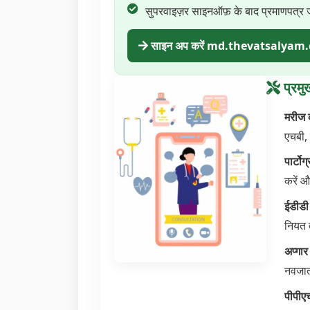
सुपरवाइज़र साइनऑफ़ के बाद प्रमाणपत्र 
साइन अप करें md.thevatsalyam
प्रमु
मरीज 
एचबी,
पार्टो
करें औ
ईडीडी
नियत 
अप्गा
नवजात
पीपीए