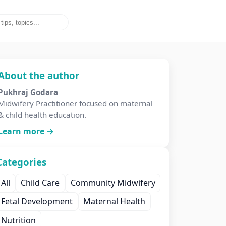
About the author
Pukhraj Godara
Midwifery Practitioner focused on maternal
& child health education.
Learn more →
Categories
All
Child Care
Community Midwifery
Fetal Development
Maternal Health
Nutrition