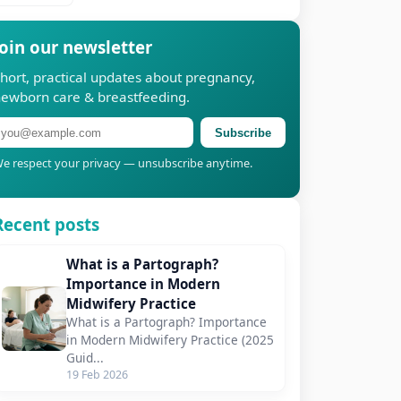
Join our newsletter
hort, practical updates about pregnancy,
ewborn care & breastfeeding.
Subscribe
e respect your privacy — unsubscribe anytime.
Recent posts
What is a Partograph?
Importance in Modern
Midwifery Practice
What is a Partograph? Importance
in Modern Midwifery Practice (2025
Guid...
19 Feb 2026