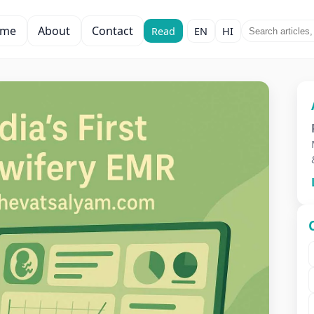
ome
About
Contact
Read
EN
HI