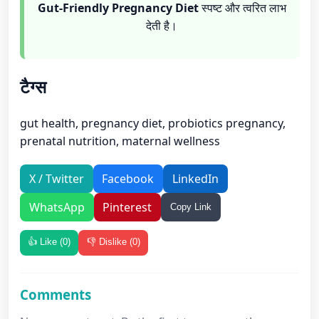
Gut-Friendly Pregnancy Diet
स्पष्ट और त्वरित लाभ
देती है।
टैग्स
gut health, pregnancy diet, probiotics pregnancy,
prenatal nutrition, maternal wellness
X / Twitter
Facebook
LinkedIn
WhatsApp
Pinterest
Copy Link
👍 Like (
0
)
👎 Dislike (
0
)
Comments